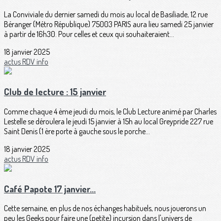
La Conviviale du dernier samedi du mois au local de Basiliade, 12 rue
Béranger (Métro République) 75003 PARIS aura lieu samedi 25 janvier
à partir de 16h30. Pour celles et ceux qui souhaiteraient...
18 janvier 2025
actus
RDV
info
Club de lecture : 15 janvier
Comme chaque 4 ème jeudi du mois, le Club Lecture animé par Charles
Lestelle se déroulera le jeudi 15 janvier à 15h au local Greypride 227 rue
Saint Denis (1 ère porte à gauche sous le porche...
18 janvier 2025
actus
RDV
info
Café Papote 17 janvier...
Cette semaine, en plus de nos échanges habituels, nous jouerons un
peu les Geeks pour faire une (petite) incursion dans l'univers de