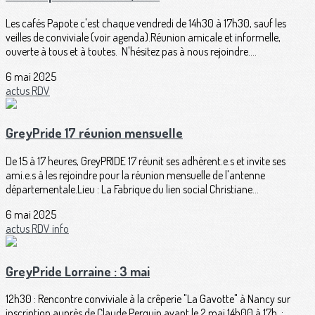
Les cafés Papote c'est chaque vendredi de 14h30 à 17h30, sauf les
veilles de conviviale (voir agenda).Réunion amicale et informelle,
ouverte à tous et à toutes. N'hésitez pas à nous rejoindre....
6 mai 2025
actus
RDV
GreyPride 17 réunion mensuelle
De 15 à 17 heures, GreyPRIDE 17 réunit ses adhérent.e.s et invite ses
ami.e.s à les rejoindre pour la réunion mensuelle de l'antenne
départementale.Lieu : La Fabrique du lien social Christiane...
6 mai 2025
actus
RDV
info
GreyPride Lorraine : 3 mai
12h30 : Rencontre conviviale à la crêperie "La Gavotte" à Nancy sur
inscription auprès de Claude Perquin avant le 2 mai.14h00 à 17h :