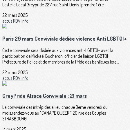
Lestelle.Local Greypride 227 rue Saint Denis (prendre 1 ère...
22 mars 2025
actus
RDV
info
Paris 29 mars Conviviale dédiée violence Anti LGBTQI+
Cette conviviale sera dédiée aux violences anti-LGBTQI+ avec la
participation de Mickaël Bucheron, officier de liaison LGBTQI+
Préfecture de Police et de membres de la Pride des banlieues.1ere...
22 mars 2025
actus
RDV
info
GreyPride Alsace Conviviale : 21 mars
La conviviale des intrépides a lieu chaque 3eme vendredi du
mois,rendez-vous au "CANAPE QUEER " 20 rue des Couples
STRASBOURG
14 mars 2025