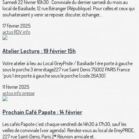
Samedi 22 février 16h30 : Conviviale du dernier samedi du mois au
local de Basiliade, 12 rue Béranger (République). Pour celles et ceux qui
souhaiteraient y venir se reposer, discuter, échanger,...
17 février 2025
actus
RDV
info
Atelier Lecture : 19 février 15h
Votre atelier à lieu au Local GreyPride / Basiliade 1 ère porte à gauche
sous le porche 3 ème étage227 rue Saint Denis 75002 PARIS France
^puis 1 ère porte à gauche sous le porche (code 26A30)
11 février 2025
actus
info
presse
Prochain Café Papote : 14 février
Les cafés Papote c'est chaque vendredi de 14h30 à 17h30, sauf les
veilles de conviviale (voir agenda). Rendez-vous au local de GreyPRIDE,
227 rue Saint-Denis, Paris 2ᵉ.Réunion amicale et...