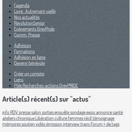
l'agenda
Livre : Autrement vieillir
Nos actualités
RevolutionSenior
Evènements GreyPride
Comm. Presse
Adhésion
Formations
Adhésion en ligne
Devenir bénévole
Créer un compte
Liens
Pôle Recherches-actions GreyPRIDE
Article(s) récent(s) sur "actus"
info
RDV
presse
salon
sorties
enquête
sondage
expo
annonce
santé
ateliers
chronique
Libération
culture
femmes
récit
témoignage
mémoires
soutien
vidéo
émission
interview
trans
Forum
+ de tags