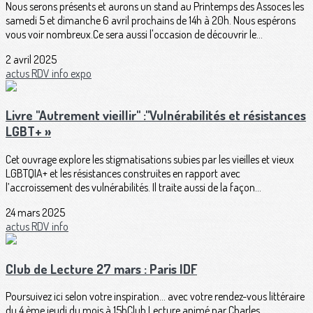
Nous serons présents et aurons un stand au Printemps des Assoces les
samedi 5 et dimanche 6 avril prochains de 14h à 20h. Nous espérons
vous voir nombreux.Ce sera aussi l'occasion de découvrir le...
2 avril 2025
actus
RDV
info
expo
Livre "Autrement vieillir" :"Vulnérabilités et résistances
LGBT+ »
Cet ouvrage explore les stigmatisations subies par les vieilles et vieux
LGBTQIA+ et les résistances construites en rapport avec
l’accroissement des vulnérabilités. Il traite aussi de la façon...
24 mars 2025
actus
RDV
info
Club de Lecture 27 mars : Paris IDF
Poursuivez ici selon votre inspiration... avec votre rendez-vous littéraire
du 4 ème jeudi du mois à 15hClub Lecture animé par Charles