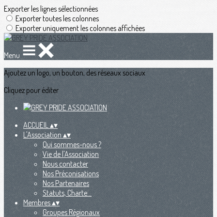
Exporter les lignes sélectionnées
Exporter toutes les colonnes
Exporter uniquement les colonnes affichées
Menu
Ajoutez un logo, un bouton, des réseaux sociaux
Cliquez pour éditer
ACCUEIL
▴
▾
L'Association
▴
▾
Qui sommes-nous ?
Vie de l'Association
Nous contacter
Nos Préconisations
Nos Partenaires
Statuts, Charte...
Membres
▴
▾
Groupes Régionaux