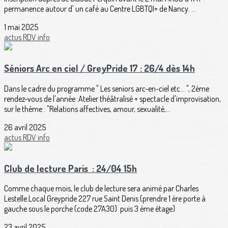
permanence autour d' un café au Centre LGBTQI+ de Nancy. ...
1 mai 2025
actus
RDV
info
Séniors Arc en ciel / GreyPride 17 : 26/4 dès 14h
Dans le cadre du programme " Les seniors arc-en-ciel etc... ", 2ème
rendez-vous de l'année :Atelier théâtralisé + spectacle d'improvisation,
sur le thème : "Relations affectives, amour, sexualité,...
26 avril 2025
actus
RDV
info
Club de lecture Paris : 24/04 15h
Comme chaque mois, le club de lecture sera animé par Charles
Lestelle.Local Greypride 227 rue Saint Denis (prendre 1 ère porte à
gauche sous le porche (code 27A30) puis 3 éme étage)
23 avril 2025