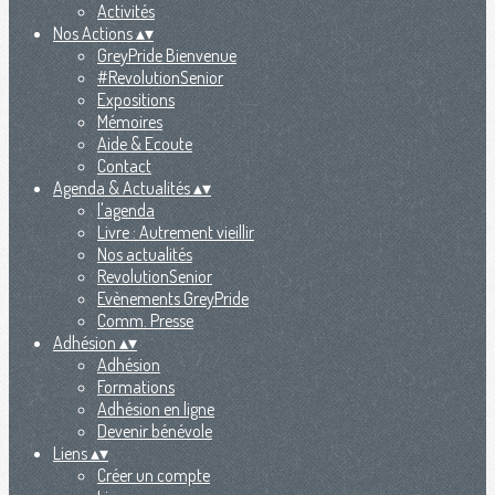
Activités
Nos Actions
▴
▾
GreyPride Bienvenue
#RevolutionSenior
Expositions
Mémoires
Aide & Ecoute
Contact
Agenda & Actualités
▴
▾
l'agenda
Livre : Autrement vieillir
Nos actualités
RevolutionSenior
Evènements GreyPride
Comm. Presse
Adhésion
▴
▾
Adhésion
Formations
Adhésion en ligne
Devenir bénévole
Liens
▴
▾
Créer un compte