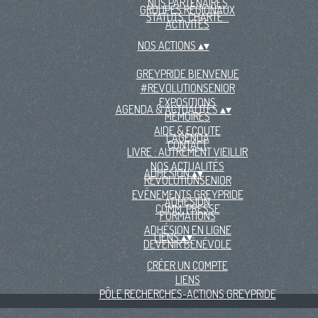
NOS PARTENAIRES
GROUPES RÉGIONAUX
STATUTS, CHARTE...
ACTIVITÉS
NOS ACTIONS
▴
▾
GREYPRIDE BIENVENUE
#REVOLUTIONSENIOR
EXPOSITIONS
AGENDA & ACTUALITÉS
▴
▾
MÉMOIRES
AIDE & ECOUTE
L'AGENDA
CONTACT
LIVRE : AUTREMENT VIEILLIR
NOS ACTUALITÉS
ADHÉSION
▴
▾
REVOLUTIONSENIOR
EVÈNEMENTS GREYPRIDE
ADHÉSION
COMM. PRESSE
FORMATIONS
ADHÉSION EN LIGNE
LIENS
▴
▾
DEVENIR BÉNÉVOLE
CRÉER UN COMPTE
LIENS
PÔLE RECHERCHES-ACTIONS GREYPRIDE