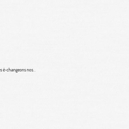
s é-changeons nos...