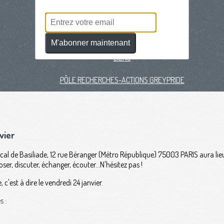
DEVENIR BÉNÉVOLE
CRÉER UN COMPTE
M'abonner maintenant
LIENS
PÔLE RECHERCHES-ACTIONS GREYPRIDE
vier
cal de Basiliade, 12 rue Béranger (Métro République) 75003 PARIS aura lie
oser, discuter, échanger, écouter...N'hésitez pas !
, c'est à dire le vendredi 24 janvier.
s :