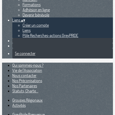
Formations
Adhésion en ligne
Devenir bénévole
Liens
▴
▾
Créer un compte
Liens
Pôle Recherches-actions GreyPRIDE
Se connecter
Qui sommes-nous ?
Vie de l'Association
Nous contacter
Nos Préconisations
Nos Partenaires
Statuts, Charte...
Groupes Régionaux
Activités
GreyPride Bienvenue