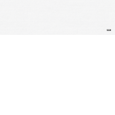
Documents
Statuts
Règlement intérieur
Je m'abonne à la newsletter
OK
Plan du site
Licences
Mentions légales
CGUV
Paramétrer vos cookies