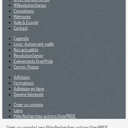
#RevolutionSenior
Expositions
Mémoires
Aide & Ecoute
Contact
l'agenda
Livre : Autrement vieillir
Nos actualités
RevolutionSenior
Evènements GreyPride
Comm. Presse
Adhésion
Formations
Adhésion en ligne
Devenir bénévole
Créer un compte
Liens
Pôle Recherches-actions GreyPRIDE
Créer un compte
Liens
Pôle Recherches-actions GreyPRIDE