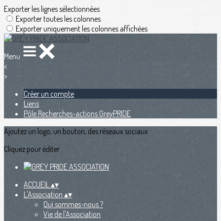
Exporter les lignes sélectionnées
Exporter toutes les colonnes
Exporter uniquement les colonnes affichées
Menu
<
>
Créer un compte
Liens
Pôle Recherches-actions GreyPRIDE
Ajoutez un logo, un bouton, des réseaux sociaux
Cliquez pour éditer
ACCUEIL
▴
▾
L'Association
▴
▾
Qui sommes-nous ?
Vie de l'Association