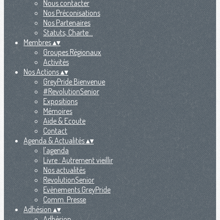
Nous contacter
Nos Préconisations
Nos Partenaires
Statuts, Charte...
Membres
▴
▾
Groupes Régionaux
Activités
Nos Actions
▴
▾
GreyPride Bienvenue
#RevolutionSenior
Expositions
Mémoires
Aide & Ecoute
Contact
Agenda & Actualités
▴
▾
l'agenda
Livre : Autrement vieillir
Nos actualités
RevolutionSenior
Evènements GreyPride
Comm. Presse
Adhésion
▴
▾
Adhésion