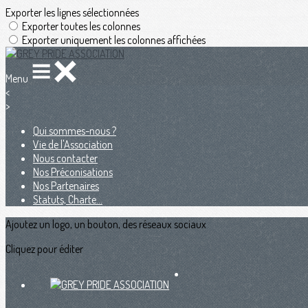
Exporter les lignes sélectionnées
Exporter toutes les colonnes
Exporter uniquement les colonnes affichées
Menu
<
>
Qui sommes-nous ?
Vie de l'Association
Nous contacter
Nos Préconisations
Nos Partenaires
Statuts, Charte...
Ajoutez un logo, un bouton, des réseaux sociaux
Cliquez pour éditer