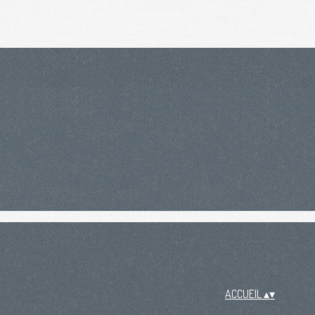
ACCUEIL
▴
▾