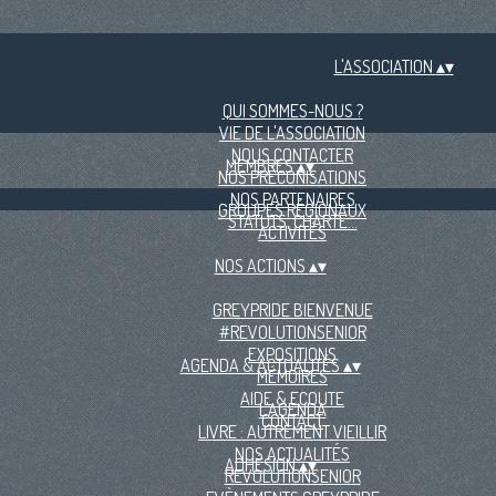
L'ASSOCIATION
▴
▾
QUI SOMMES-NOUS ?
VIE DE L'ASSOCIATION
NOUS CONTACTER
MEMBRES
▴
▾
NOS PRÉCONISATIONS
NOS PARTENAIRES
GROUPES RÉGIONAUX
STATUTS, CHARTE...
ACTIVITÉS
NOS ACTIONS
▴
▾
GREYPRIDE BIENVENUE
#REVOLUTIONSENIOR
EXPOSITIONS
AGENDA & ACTUALITÉS
▴
▾
MÉMOIRES
AIDE & ECOUTE
L'AGENDA
CONTACT
LIVRE : AUTREMENT VIEILLIR
NOS ACTUALITÉS
ADHÉSION
▴
▾
REVOLUTIONSENIOR