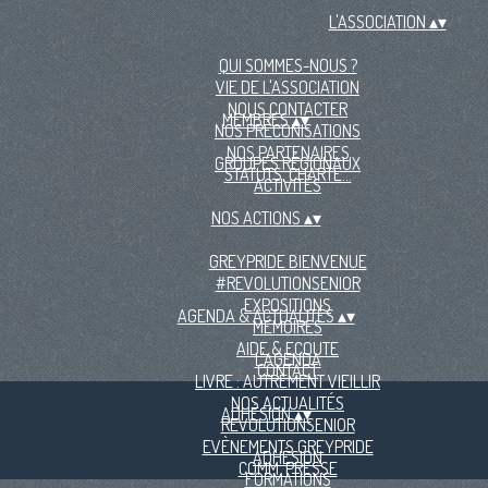
L'ASSOCIATION
▴
▾
QUI SOMMES-NOUS ?
VIE DE L'ASSOCIATION
NOUS CONTACTER
MEMBRES
▴
▾
NOS PRÉCONISATIONS
NOS PARTENAIRES
GROUPES RÉGIONAUX
STATUTS, CHARTE...
ACTIVITÉS
NOS ACTIONS
▴
▾
GREYPRIDE BIENVENUE
#REVOLUTIONSENIOR
EXPOSITIONS
AGENDA & ACTUALITÉS
▴
▾
MÉMOIRES
AIDE & ECOUTE
L'AGENDA
CONTACT
LIVRE : AUTREMENT VIEILLIR
NOS ACTUALITÉS
ADHÉSION
▴
▾
REVOLUTIONSENIOR
EVÈNEMENTS GREYPRIDE
ADHÉSION
COMM. PRESSE
FORMATIONS