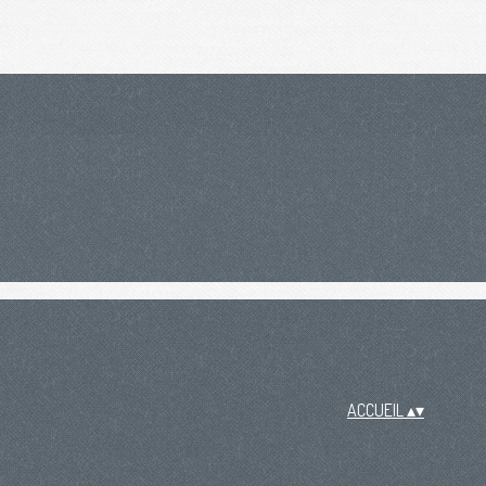
ACCUEIL
▴
▾