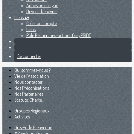
Adhésion en ligne
Devenir bénévole
Liens
▴
▾
Créer un compte
Liens
Pôle Recherches-actions GreyPRIDE
Se connecter
Qui sommes-nous ?
Vie de l'Association
Nous contacter
Nos Préconisations
Nos Partenaires
Statuts, Charte...
Groupes Régionaux
Activités
GreyPride Bienvenue
#RevolutionSenior