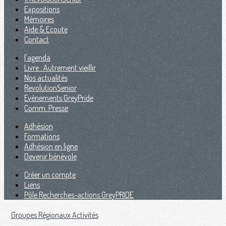
Expositions
Mémoires
Aide & Ecoute
Contact
l'agenda
Livre : Autrement vieillir
Nos actualités
RevolutionSenior
Evènements GreyPride
Comm. Presse
Adhésion
Formations
Adhésion en ligne
Devenir bénévole
Créer un compte
Liens
Pôle Recherches-actions GreyPRIDE
Groupes Régionaux
Activités