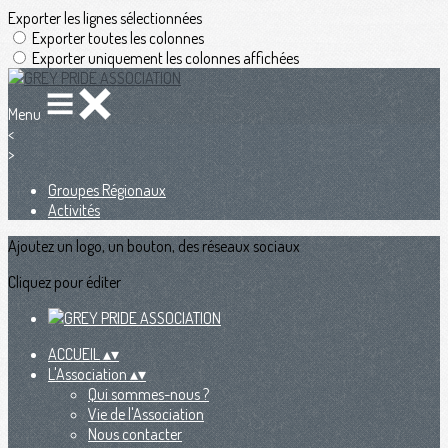
Exporter les lignes sélectionnées
Exporter toutes les colonnes
Exporter uniquement les colonnes affichées
Menu
<
>
Groupes Régionaux
Activités
Ajoutez un logo, un bouton, des réseaux sociaux
Cliquez pour éditer
ACCUEIL
▴
▾
L'Association
▴
▾
Qui sommes-nous ?
Vie de l'Association
Nous contacter