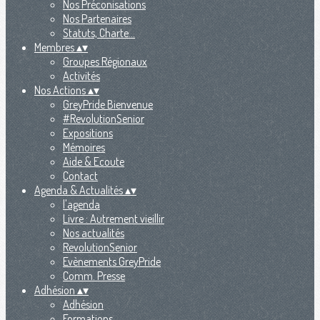
Nos Préconisations
Nos Partenaires
Statuts, Charte...
Membres
▴
▾
Groupes Régionaux
Activités
Nos Actions
▴
▾
GreyPride Bienvenue
#RevolutionSenior
Expositions
Mémoires
Aide & Ecoute
Contact
Agenda & Actualités
▴
▾
l'agenda
Livre : Autrement vieillir
Nos actualités
RevolutionSenior
Evènements GreyPride
Comm. Presse
Adhésion
▴
▾
Adhésion
Formations